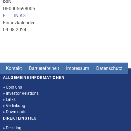
ISIN
DE0005698005
ETTLIN AG
Finanzkalender
09.08.2024
Kontakt
Barrierefreiheit
Impressum
Datenschutz
ALLGEMEINE INFORMATIONEN
Seitenstruktur
»
Über uns
»
Investor Relations
»
Links
»
Verlinkung
»
Downloads
DIREKTEINSTIEG
»
Delisting