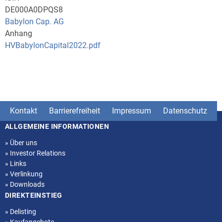
DE000A0DPQS8
Babylon Cap. AG
Anhang
HVBabylonCapital2022.pdf
Kontakt
Barrierefreiheit
Impressum
Datenschutz
ALLGEMEINE INFORMATIONEN
Seitenstruktur
»
Über uns
»
Investor Relations
»
Links
»
Verlinkung
»
Downloads
DIREKTEINSTIEG
»
Delisting