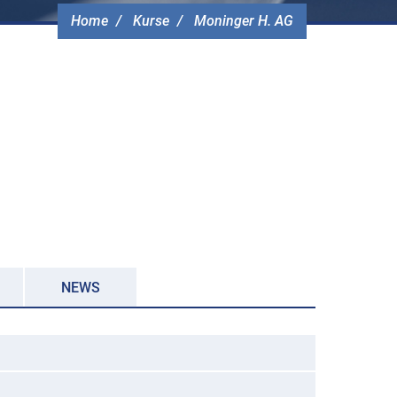
Home
Kurse
Moninger H. AG
NEWS