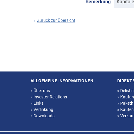
Bemerkung
Kapitale
«
Zurück zur Übersicht
ALLGEMEINE INFORMATIONEN
DIREKT
Seitenstruktur
»
Über uns
»
Delisti
»
Investor Relations
»
Kaufan
»
Links
»
Paketh
»
Verlinkung
»
Kaufen
»
Downloads
»
Verkau