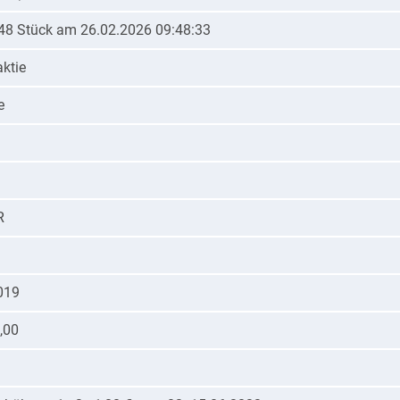
- 48 Stück am 26.02.2026 09:48:33
ktie
e
R
019
,00