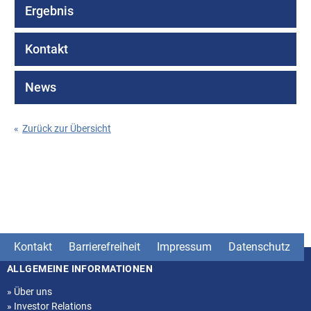
Ergebnis
Kontakt
News
«
Zurück zur Übersicht
Kontakt
Barrierefreiheit
Impressum
Datenschutz
ALLGEMEINE INFORMATIONEN
Seitenstruktur
»
Über uns
»
Investor Relations