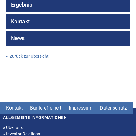
Ergebnis
Kontakt
News
«
Zurück zur Übersicht
Kontakt
Barrierefreiheit
Impressum
Datenschutz
ALLGEMEINE INFORMATIONEN
Seitenstruktur
»
Über uns
»
Investor Relations