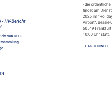
- die ordentlic
findet am Diens
2026 im "Holiday
 - HV-Bericht
Airport“, Bessie
H
60549 Frankfurt
10:00 Uhr statt.
richt von GSC-
versammlung
AKTIENINFO E
ge.
HEN