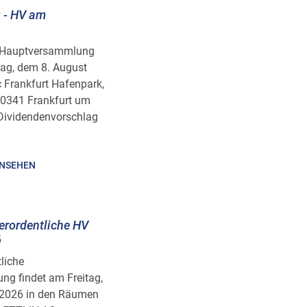
 - HV am
he Hauptversammlung
ag, dem 8. August
 Frankfurt Hafenpark,
 60341 Frankfurt um
 Dividendenvorschlag
INSEHEN
ßerordentliche HV
6
tliche
g findet am Freitag,
 2026 in den Räumen