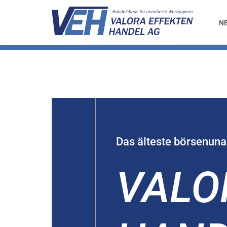
N
Das älteste börsenun
VALO