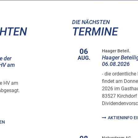
DIE NÄCHSTEN
CHTEN
TERMINE
06
Haager Beteil.
Haager Beteil
AUG.
e der
06.08.2026
 HV am
- die ordentlic
findet am Donne
he HV am
2026 im Gasthaus
abgesagt.
83527 Kirchdorf 
Dividendenvorsc
AKTIENINFO E
HEN