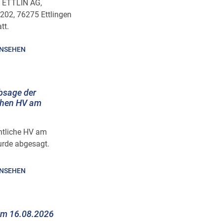
, ETTLIN AG,
 202, 76275 Ettlingen
tt.
INSEHEN
bsage der
chen HV am
ntliche HV am
rde abgesagt.
INSEHEN
am 16.08.2026