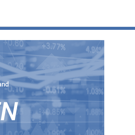
and
EN