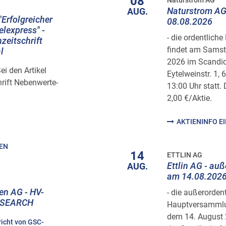
08
Naturstrom AG
Naturstrom AG
AUG.
"Erfolgreicher
08.08.2026
elexpress" -
- die ordentlic
hzeitschrift
findet am Samst
l
2026 im Scandic
i den Artikel
Eytelweinstr. 1,
hrift Nebenwerte-
13:00 Uhr statt.
2,00 €/Aktie.
AKTIENINFO E
HEN
14
ETTLIN AG
Ettlin AG - au
AUG.
am 14.08.202
n AG - HV-
- die außerorden
RESEARCH
Hauptversammlun
dem 14. August
richt von GSC-