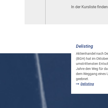
In der Kursliste find
Delisting
Aktienhandel nach De
(BGH) hat im Oktober
umstrittensten Ents
Jahre den Weg für das
dem Weggang eines U
geebnet.
Delisting