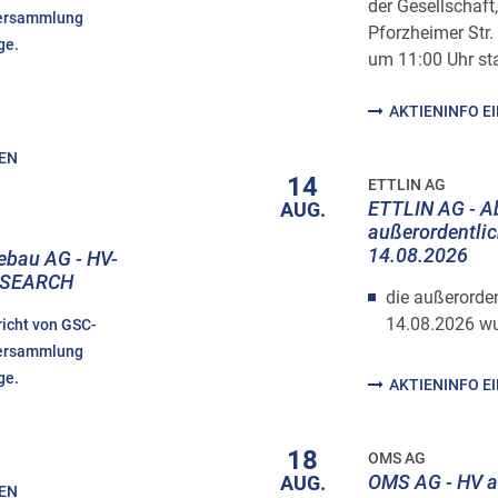
der Gesellschaft
versammlung
Pforzheimer Str.
ge.
um 11:00 Uhr sta
AKTIENINFO E
HEN
14
ETTLIN AG
ETTLIN AG - A
AUG.
außerordentli
14.08.2026
ebau AG - HV-
RESEARCH
die außerorde
14.08.2026 wu
richt von GSC-
versammlung
ge.
AKTIENINFO E
18
OMS AG
OMS AG - HV 
AUG.
HEN