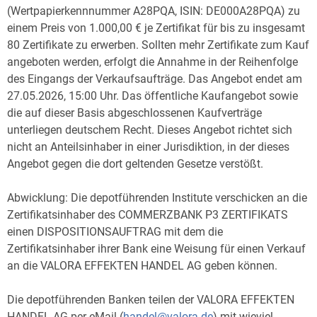
(Wertpapierkennnummer A28PQA, ISIN: DE000A28PQA) zu
einem Preis von 1.000,00 € je Zertifikat für bis zu insgesamt
80 Zertifikate zu erwerben. Sollten mehr Zertifikate zum Kauf
angeboten werden, erfolgt die Annahme in der Reihenfolge
des Eingangs der Verkaufsaufträge. Das Angebot endet am
27.05.2026, 15:00 Uhr. Das öffentliche Kaufangebot sowie
die auf dieser Basis abgeschlossenen Kaufverträge
unterliegen deutschem Recht. Dieses Angebot richtet sich
nicht an Anteilsinhaber in einer Jurisdiktion, in der dieses
Angebot gegen die dort geltenden Gesetze verstößt.
Abwicklung: Die depotführenden Institute verschicken an die
Zertifikatsinhaber des COMMERZBANK P3 ZERTIFIKATS
einen DISPOSITIONSAUFTRAG mit dem die
Zertifikatsinhaber ihrer Bank eine Weisung für einen Verkauf
an die VALORA EFFEKTEN HANDEL AG geben können.
Die depotführenden Banken teilen der VALORA EFFEKTEN
HANDEL AG per eMail (
handel@valora.de
) mit wieviel