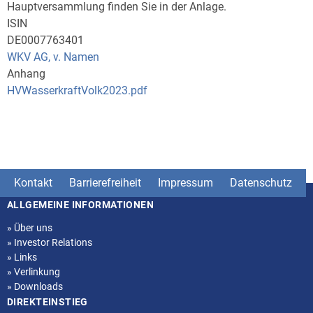
Hauptversammlung finden Sie in der Anlage.
ISIN
DE0007763401
WKV AG, v. Namen
Anhang
HVWasserkraftVolk2023.pdf
Kontakt
Barrierefreiheit
Impressum
Datenschutz
ALLGEMEINE INFORMATIONEN
Seitenstruktur
»
Über uns
»
Investor Relations
»
Links
»
Verlinkung
»
Downloads
DIREKTEINSTIEG