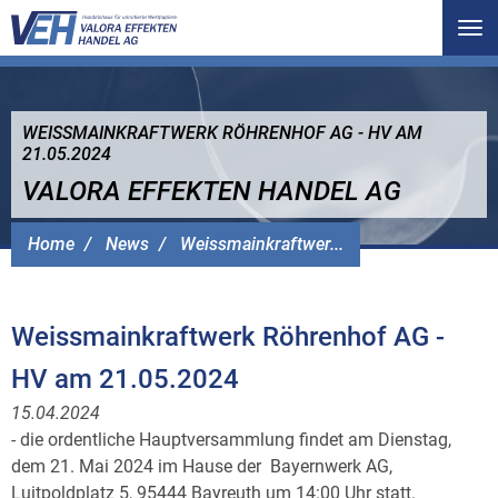
Tog
nav
WEISSMAINKRAFTWERK RÖHRENHOF AG - HV AM
21.05.2024
VALORA EFFEKTEN HANDEL AG
Home
News
Weissmainkraftwer...
Weissmainkraftwerk Röhrenhof AG -
HV am 21.05.2024
15.04.2024
- die ordentliche Hauptversammlung findet am Dienstag,
dem 21. Mai 2024 im Hause der Bayernwerk AG,
Luitpoldplatz 5, 95444 Bayreuth um 14:00 Uhr statt.