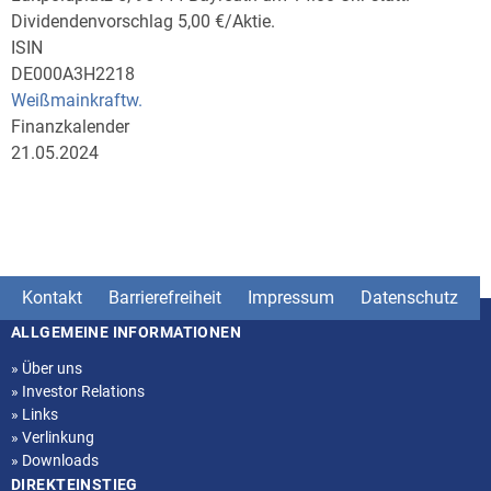
Dividendenvorschlag 5,00 €/Aktie.
ISIN
DE000A3H2218
Weißmainkraftw.
Finanzkalender
21.05.2024
Kontakt
Barrierefreiheit
Impressum
Datenschutz
ALLGEMEINE INFORMATIONEN
Seitenstruktur
»
Über uns
»
Investor Relations
»
Links
»
Verlinkung
»
Downloads
DIREKTEINSTIEG