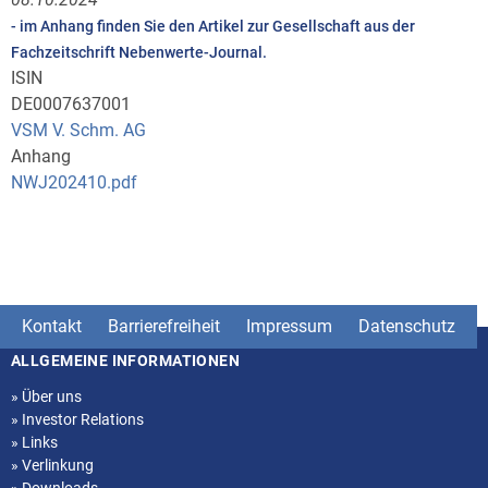
- im Anhang finden Sie den Artikel zur Gesellschaft aus der
Fachzeitschrift Nebenwerte-Journal.
ISIN
DE0007637001
VSM V. Schm. AG
Anhang
NWJ202410.pdf
Kontakt
Barrierefreiheit
Impressum
Datenschutz
ALLGEMEINE INFORMATIONEN
Seitenstruktur
»
Über uns
»
Investor Relations
»
Links
»
Verlinkung