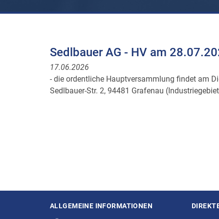
Sedlbauer AG - HV am 28.07.2
17.06.2026
- die ordentliche Hauptversammlung findet am D
Sedlbauer-Str. 2, 94481 Grafenau (Industriegebie
ALLGEMEINE INFORMATIONEN
DIREKT
Seitenstruktur