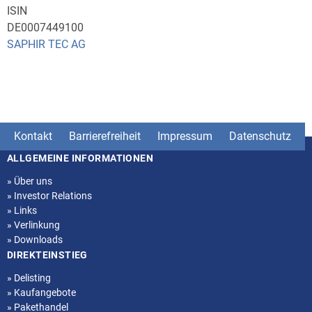
ISIN
DE0007449100
SAPHIR TEC AG
Kontakt
Barrierefreiheit
Impressum
Datenschutz
ALLGEMEINE INFORMATIONEN
Seitenstruktur
»
Über uns
»
Investor Relations
»
Links
»
Verlinkung
»
Downloads
DIREKTEINSTIEG
»
Delisting
»
Kaufangebote
»
Pakethandel