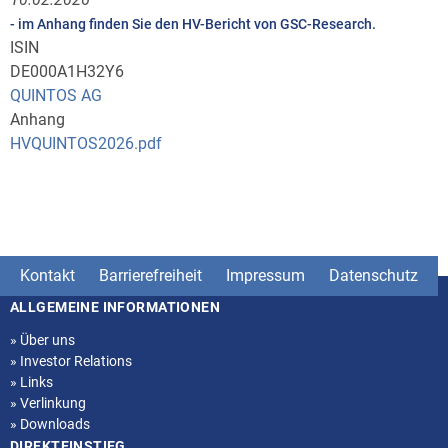
- im Anhang finden Sie den HV-Bericht von GSC-Research.
ISIN
DE000A1H32Y6
QUINTOS AG
Anhang
HVQUINTOS2026.pdf
Kontakt
Barrierefreiheit
Impressum
Datenschutz
ALLGEMEINE INFORMATIONEN
Seitenstruktur
»
Über uns
»
Investor Relations
»
Links
»
Verlinkung
»
Downloads
DIREKTEINSTIEG