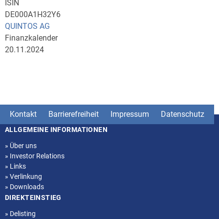
ISIN
DE000A1H32Y6
QUINTOS AG
Finanzkalender
20.11.2024
Kontakt
Barrierefreiheit
Impressum
Datenschutz
ALLGEMEINE INFORMATIONEN
Seitenstruktur
»
Über uns
»
Investor Relations
»
Links
»
Verlinkung
»
Downloads
DIREKTEINSTIEG
»
Delisting