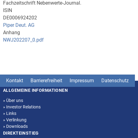
Fachzeitschrift Nebenwerte-Journal.
ISIN
DE0006924202
Piper Deut. AG
Anhang
NWJ202207_0.pdf
Kontakt
Barrierefreiheit
Impressum
Datenschutz
ALLGEMEINE INFORMATIONEN
Seitenstruktur
»
Über uns
»
Investor Relations
»
Links
»
Verlinkung
»
Downloads
DIREKTEINSTIEG