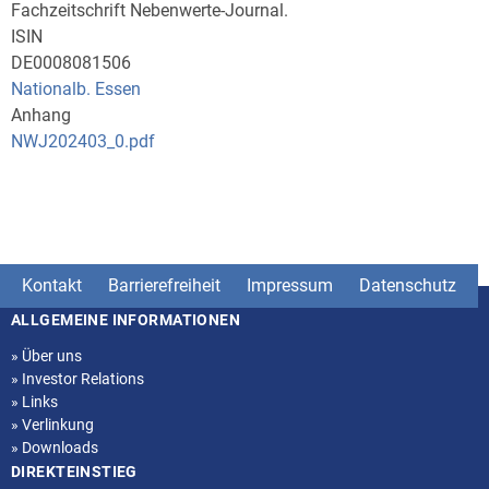
Fachzeitschrift Nebenwerte-Journal.
ISIN
DE0008081506
Nationalb. Essen
Anhang
NWJ202403_0.pdf
Kontakt
Barrierefreiheit
Impressum
Datenschutz
ALLGEMEINE INFORMATIONEN
Seitenstruktur
»
Über uns
»
Investor Relations
»
Links
»
Verlinkung
»
Downloads
DIREKTEINSTIEG