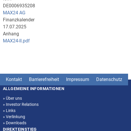
DE0006935208
MAX24 AG
Finanzkalender
17.07.2025
Anhang
MAX24-II.pdf
Kontakt
Barrierefreiheit
Impressum
Datenschutz
ALLGEMEINE INFORMATIONEN
Seitenstruktur
»
Über uns
»
Investor Relations
»
Links
»
Verlinkung
»
Downloads
DIREKTEINSTIEG