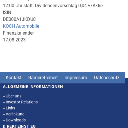
12:00 Uhr statt. Dividendenvorschlag 0,04 €/Aktie.
ISIN
DE000A1JKDU8
KOCH Automobile
Finanzkalender
17.08.2023
Kontakt
Barrierefreiheit
Impressum
Datenschutz
ALLGEMEINE INFORMATIONEN
Seitenstruktur
»
Über uns
»
Investor Relations
»
Links
»
Verlinkung
»
Downloads
DIREKTEINSTIEG