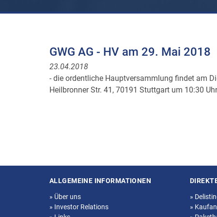
GWG AG - HV am 29. Mai 2018
23.04.2018
- die ordentliche Hauptversammlung findet am D
Heilbronner Str. 41, 70191 Stuttgart um 10:30 Uhr
ALLGEMEINE INFORMATIONEN
DIREKT
Seitenstruktur
»
Über uns
»
Delisti
»
Investor Relations
»
Kaufan