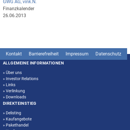
GWG AG, vink.N.
Finanzkalender
26.06.2013
Kontakt
Barrierefreiheit
Impressum
Datenschutz
ALLGEMEINE INFORMATIONEN
Seitenstruktur
»
Über uns
»
Investor Relations
»
Links
»
Verlinkung
»
Downloads
DIREKTEINSTIEG
»
Delisting
»
Kaufangebote
»
Pakethandel