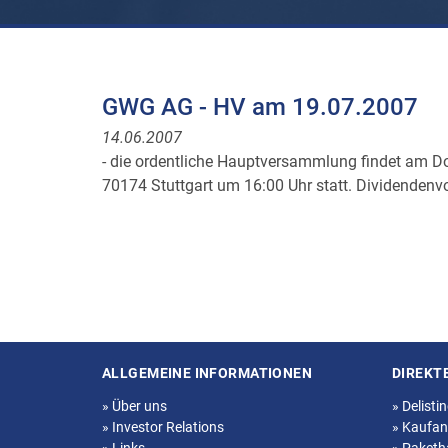
GWG AG - HV am 19.07.2007
14.06.2007
- die ordentliche Hauptversammlung findet am D
70174 Stuttgart um 16:00 Uhr statt. Dividendenv
ALLGEMEINE INFORMATIONEN
DIREKT
Seitenstruktur
»
Über uns
»
Delisti
»
Investor Relations
»
Kaufan