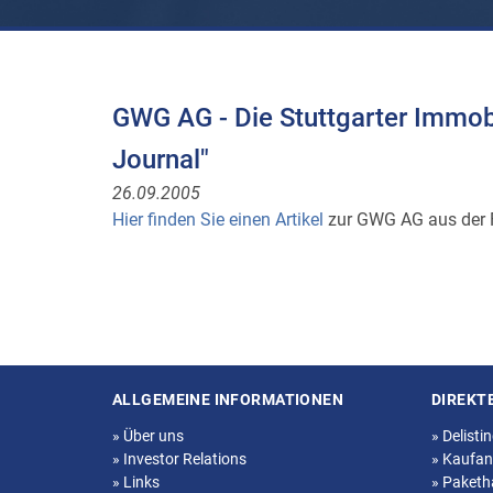
GWG AG - Die Stuttgarter Immobi
Journal"
26.09.2005
Hier finden Sie einen Artikel
zur GWG AG aus der F
ALLGEMEINE INFORMATIONEN
DIREKT
Seitenstruktur
»
Über uns
»
Delisti
»
Investor Relations
»
Kaufan
»
Links
»
Paketh