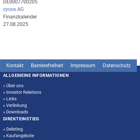
DE0007700205
cycos AG
Finanzkalender
27.08.2025
Kontakt
Barrierefreiheit
Impressum
Datenschutz
ALLGEMEINE INFORMATIONEN
Seitenstruktur
»
Über uns
»
Investor Relations
»
Links
»
Verlinkung
»
Downloads
DIREKTEINSTIEG
»
Delisting
»
Kaufangebote