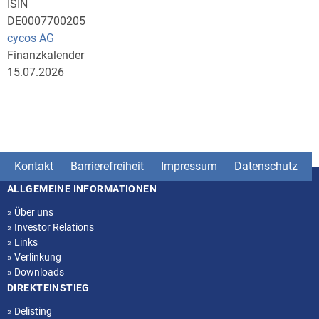
ISIN
DE0007700205
cycos AG
Finanzkalender
15.07.2026
Kontakt
Barrierefreiheit
Impressum
Datenschutz
ALLGEMEINE INFORMATIONEN
Seitenstruktur
»
Über uns
»
Investor Relations
»
Links
»
Verlinkung
»
Downloads
DIREKTEINSTIEG
»
Delisting