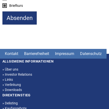
Briefkurs
Kontakt
Barrierefreiheit
Impressum
Datenschutz
ALLGEMEINE INFORMATIONEN
Seitenstruktur
»
Über uns
»
Investor Relations
»
Links
»
Verlinkung
»
Downloads
DIREKTEINSTIEG
»
Delisting
»
Kaufangebote