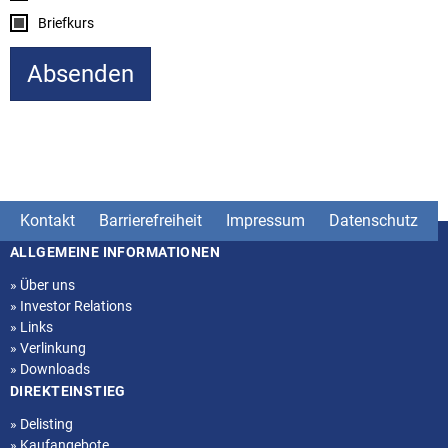
Briefkurs
Kontakt
Barrierefreiheit
Impressum
Datenschutz
ALLGEMEINE INFORMATIONEN
Seitenstruktur
»
Über uns
»
Investor Relations
»
Links
»
Verlinkung
»
Downloads
DIREKTEINSTIEG
»
Delisting
»
Kaufangebote