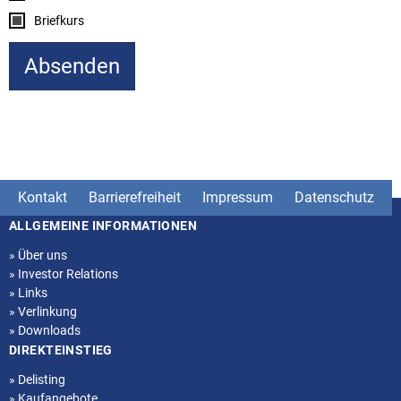
Briefkurs
Kontakt
Barrierefreiheit
Impressum
Datenschutz
ALLGEMEINE INFORMATIONEN
Seitenstruktur
»
Über uns
»
Investor Relations
»
Links
»
Verlinkung
»
Downloads
DIREKTEINSTIEG
»
Delisting
»
Kaufangebote