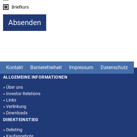
Briefkurs
Kontakt
Barrierefreiheit
Impressum
Datenschutz
ALLGEMEINE INFORMATIONEN
Seitenstruktur
»
Über uns
»
Investor Relations
»
Links
»
Verlinkung
»
Downloads
DIREKTEINSTIEG
»
Delisting
»
Kaufangebote