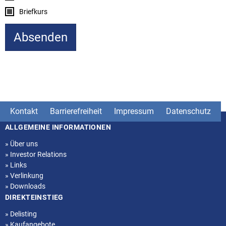
Briefkurs
Kontakt
Barrierefreiheit
Impressum
Datenschutz
ALLGEMEINE INFORMATIONEN
Seitenstruktur
»
Über uns
»
Investor Relations
»
Links
»
Verlinkung
»
Downloads
DIREKTEINSTIEG
»
Delisting
»
Kaufangebote