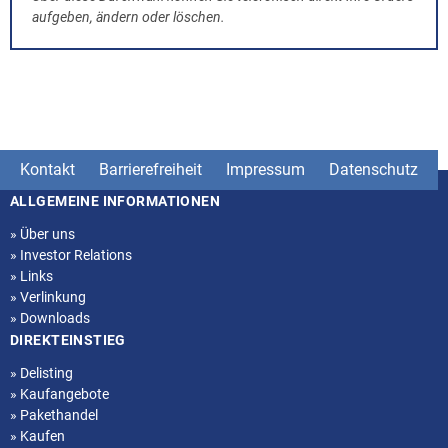
aufgeben, ändern oder löschen.
Kontakt
Barrierefreiheit
Impressum
Datenschutz
ALLGEMEINE INFORMATIONEN
Seitenstruktur
»
Über uns
»
Investor Relations
»
Links
»
Verlinkung
»
Downloads
DIREKTEINSTIEG
»
Delisting
»
Kaufangebote
»
Pakethandel
»
Kaufen