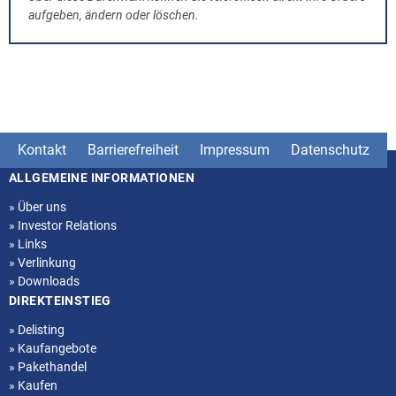
aufgeben, ändern oder löschen.
Kontakt
Barrierefreiheit
Impressum
Datenschutz
ALLGEMEINE INFORMATIONEN
Seitenstruktur
»
Über uns
»
Investor Relations
»
Links
»
Verlinkung
»
Downloads
DIREKTEINSTIEG
»
Delisting
»
Kaufangebote
»
Pakethandel
»
Kaufen