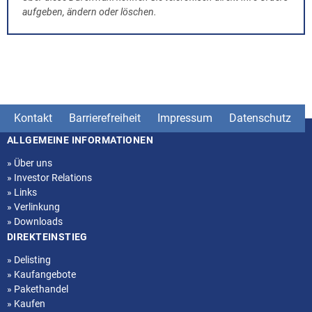
aufgeben, ändern oder löschen.
Kontakt
Barrierefreiheit
Impressum
Datenschutz
ALLGEMEINE INFORMATIONEN
Seitenstruktur
»
Über uns
»
Investor Relations
»
Links
»
Verlinkung
»
Downloads
DIREKTEINSTIEG
»
Delisting
»
Kaufangebote
»
Pakethandel
»
Kaufen