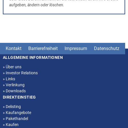
aufgeben, ändern oder löschen.
Kontakt
Barrierefreiheit
Impressum
Datenschutz
ALLGEMEINE INFORMATIONEN
Seitenstruktur
»
Über uns
»
Investor Relations
»
Links
»
Verlinkung
»
Downloads
DIREKTEINSTIEG
»
Delisting
»
Kaufangebote
»
Pakethandel
»
Kaufen