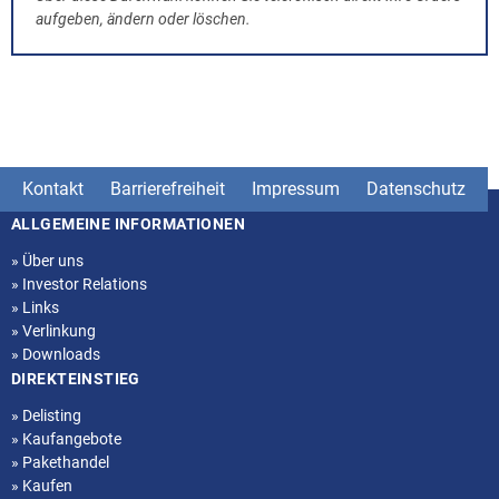
aufgeben, ändern oder löschen.
Kontakt
Barrierefreiheit
Impressum
Datenschutz
ALLGEMEINE INFORMATIONEN
Seitenstruktur
»
Über uns
»
Investor Relations
»
Links
»
Verlinkung
»
Downloads
DIREKTEINSTIEG
»
Delisting
»
Kaufangebote
»
Pakethandel
»
Kaufen