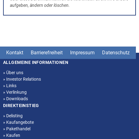
aufgeben, ändern oder löschen.
Kontakt
Barrierefreiheit
Impressum
Datenschutz
ALLGEMEINE INFORMATIONEN
Seitenstruktur
»
Über uns
»
Investor Relations
»
Links
»
Verlinkung
»
Downloads
DIREKTEINSTIEG
»
Delisting
»
Kaufangebote
»
Pakethandel
»
Kaufen