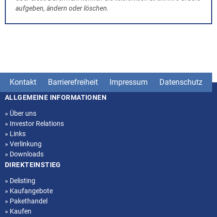
aufgeben, ändern oder löschen.
Kontakt
Barrierefreiheit
Impressum
Datenschutz
ALLGEMEINE INFORMATIONEN
Seitenstruktur
»
Über uns
»
Investor Relations
»
Links
»
Verlinkung
»
Downloads
DIREKTEINSTIEG
»
Delisting
»
Kaufangebote
»
Pakethandel
»
Kaufen