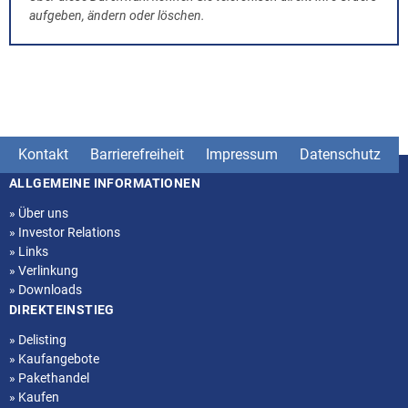
aufgeben, ändern oder löschen.
Kontakt
Barrierefreiheit
Impressum
Datenschutz
ALLGEMEINE INFORMATIONEN
Seitenstruktur
»
Über uns
»
Investor Relations
»
Links
»
Verlinkung
»
Downloads
DIREKTEINSTIEG
»
Delisting
»
Kaufangebote
»
Pakethandel
»
Kaufen