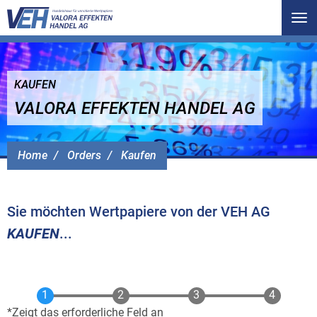
Tog
nav
KAUFEN
VALORA EFFEKTEN HANDEL AG
Home
Orders
Kaufen
Sie möchten Wertpapiere von der VEH AG
KAUFEN
...
Zeigt das erforderliche Feld an