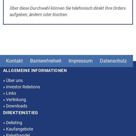
Über diese Durchwahl können Sie telefonisch direkt Ihre Orders
aufgeben, ändern oder löschen.
Kontakt
Barrierefreiheit
Impressum
Datenschutz
ALLGEMEINE INFORMATIONEN
Seitenstruktur
»
Über uns
»
Investor Relations
»
Links
»
Verlinkung
»
Downloads
DIREKTEINSTIEG
»
Delisting
»
Kaufangebote
»
Pakethandel