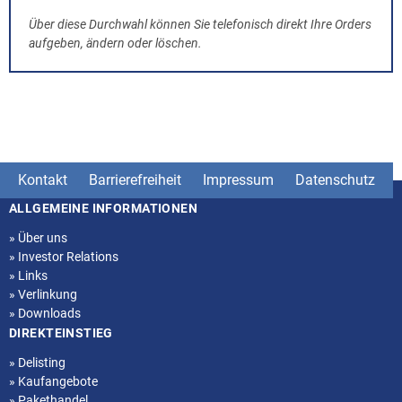
Über diese Durchwahl können Sie telefonisch direkt Ihre Orders
aufgeben, ändern oder löschen.
Kontakt
Barrierefreiheit
Impressum
Datenschutz
ALLGEMEINE INFORMATIONEN
Seitenstruktur
»
Über uns
»
Investor Relations
»
Links
»
Verlinkung
»
Downloads
DIREKTEINSTIEG
»
Delisting
»
Kaufangebote
»
Pakethandel