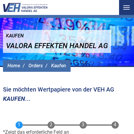
Tog
nav
KAUFEN
VALORA EFFEKTEN HANDEL AG
Home
Orders
Kaufen
Sie möchten Wertpapiere von der VEH AG
KAUFEN
...
Zeigt das erforderliche Feld an