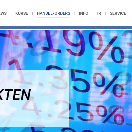
EWS
KURSE
HANDEL/ORDERS
INFO
IR
SERVICE
KTEN