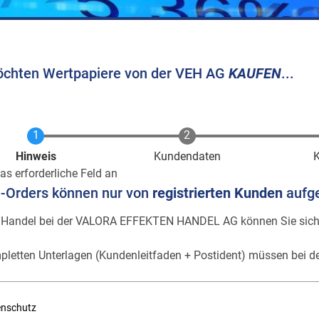
öchten Wertpapiere von der VEH AG
KAUFEN
...
Aktuell
Hinweis
Kundendaten
as erforderliche Feld an
e-Orders können nur von
registrierten Kunden
aufg
 Handel bei der VALORA EFFEKTEN HANDEL AG können Sie sic
pletten Unterlagen (Kundenleitfaden + Postident) müssen bei de
enschutz