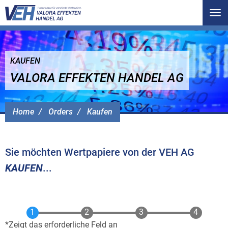
Tog
nav
KAUFEN
VALORA EFFEKTEN HANDEL AG
Home
Orders
Kaufen
Sie möchten Wertpapiere von der VEH AG
KAUFEN
...
Zeigt das erforderliche Feld an