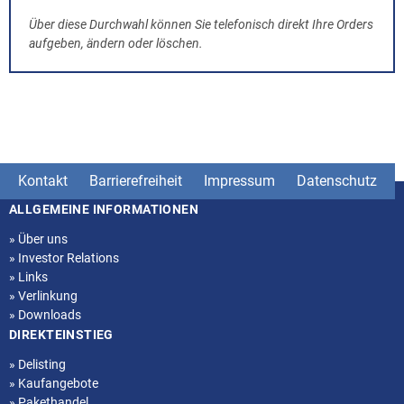
Über diese Durchwahl können Sie telefonisch direkt Ihre Orders
aufgeben, ändern oder löschen.
Kontakt
Barrierefreiheit
Impressum
Datenschutz
ALLGEMEINE INFORMATIONEN
Seitenstruktur
»
Über uns
»
Investor Relations
»
Links
»
Verlinkung
»
Downloads
DIREKTEINSTIEG
»
Delisting
»
Kaufangebote
»
Pakethandel