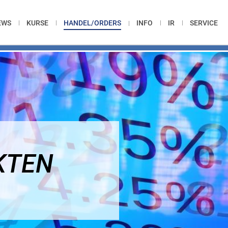
EWS
KURSE
HANDEL/ORDERS
INFO
IR
SERVICE
KTEN