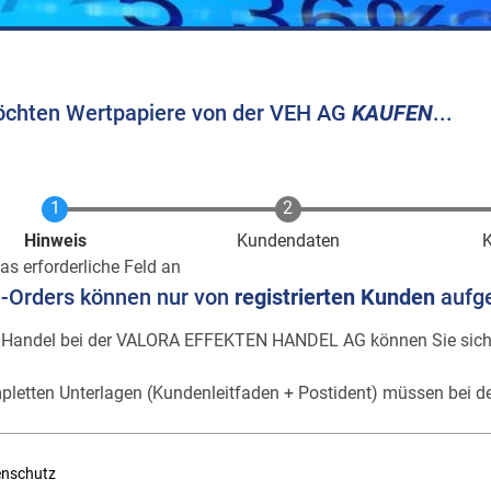
öchten Wertpapiere von der VEH AG
KAUFEN
...
Aktuell
Hinweis
Kundendaten
as erforderliche Feld an
e-Orders können nur von
registrierten Kunden
aufg
 Handel bei der VALORA EFFEKTEN HANDEL AG können Sie sic
pletten Unterlagen (Kundenleitfaden + Postident) müssen bei de
enschutz