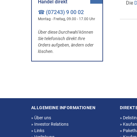
Handel direkt
Die
D
☎ (07243) 9 00 02
Montag - Freitag, 09.00 - 17.00 Uhr
Über diese Durchwahl können
Sie telefonisch direkt Ihre
Orders aufgeben, ändern oder
löschen.
ALLGEMEINE INFORMATIONEN
DIREKT
Seitenstruktur
»
Über uns
»
Delisti
»
Investor Relations
»
Kaufan
»
Links
»
Paketh