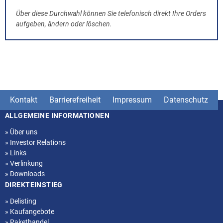
Über diese Durchwahl können Sie telefonisch direkt Ihre Orders
aufgeben, ändern oder löschen.
Kontakt
Barrierefreiheit
Impressum
Datenschutz
ALLGEMEINE INFORMATIONEN
Seitenstruktur
»
Über uns
»
Investor Relations
»
Links
»
Verlinkung
»
Downloads
DIREKTEINSTIEG
»
Delisting
»
Kaufangebote
»
Pakethandel