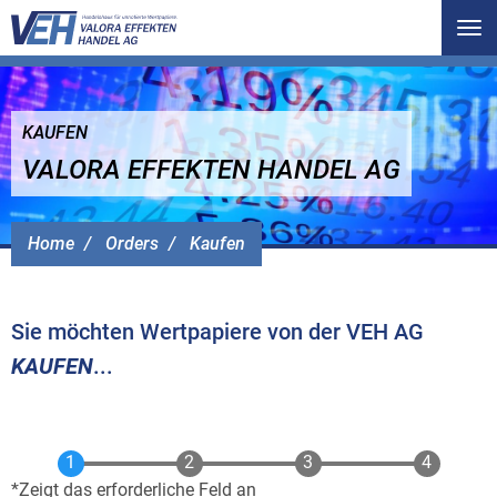
Tog
nav
KAUFEN
VALORA EFFEKTEN HANDEL AG
Home
Orders
Kaufen
Sie möchten Wertpapiere von der VEH AG
KAUFEN
...
Zeigt das erforderliche Feld an