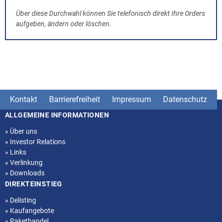
Über diese Durchwahl können Sie telefonisch direkt Ihre Orders
aufgeben, ändern oder löschen.
Kontakt
Barrierefreiheit
Impressum
Datenschutz
ALLGEMEINE INFORMATIONEN
Seitenstruktur
»
Über uns
»
Investor Relations
»
Links
»
Verlinkung
»
Downloads
DIREKTEINSTIEG
»
Delisting
»
Kaufangebote
»
Pakethandel