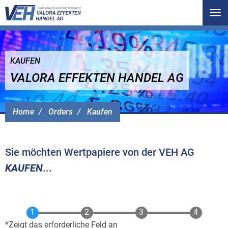
Tog
nav
KAUFEN
VALORA EFFEKTEN HANDEL AG
Home
Orders
Kaufen
Sie möchten Wertpapiere von der VEH AG
KAUFEN
...
Zeigt das erforderliche Feld an