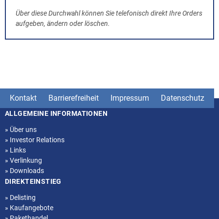
Über diese Durchwahl können Sie telefonisch direkt Ihre Orders
aufgeben, ändern oder löschen.
Kontakt
Barrierefreiheit
Impressum
Datenschutz
ALLGEMEINE INFORMATIONEN
Seitenstruktur
»
Über uns
»
Investor Relations
»
Links
»
Verlinkung
»
Downloads
DIREKTEINSTIEG
»
Delisting
»
Kaufangebote
»
Pakethandel