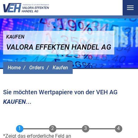
Tog
nav
KAUFEN
VALORA EFFEKTEN HANDEL AG
Home
Orders
Kaufen
Sie möchten Wertpapiere von der VEH AG
KAUFEN
...
Zeigt das erforderliche Feld an