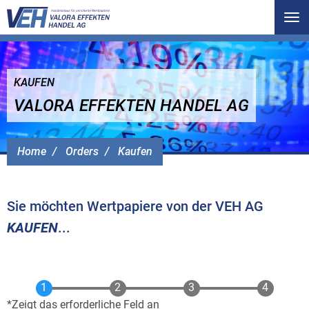
Tog
nav
KAUFEN
VALORA EFFEKTEN HANDEL AG
Home
Orders
Kaufen
Sie möchten Wertpapiere von der VEH AG
KAUFEN
...
Zeigt das erforderliche Feld an