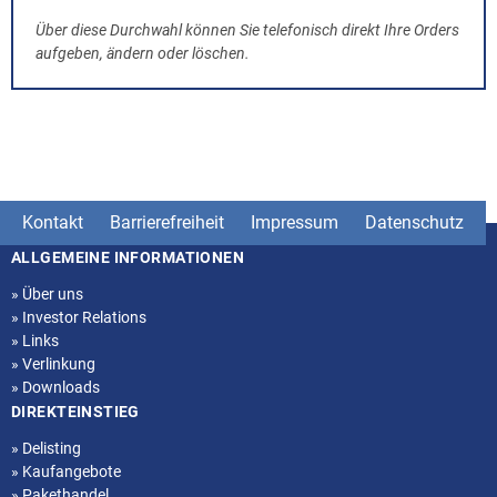
Über diese Durchwahl können Sie telefonisch direkt Ihre Orders
aufgeben, ändern oder löschen.
Kontakt
Barrierefreiheit
Impressum
Datenschutz
ALLGEMEINE INFORMATIONEN
Seitenstruktur
»
Über uns
»
Investor Relations
»
Links
»
Verlinkung
»
Downloads
DIREKTEINSTIEG
»
Delisting
»
Kaufangebote
»
Pakethandel