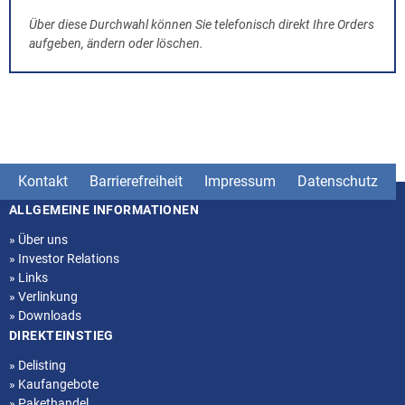
Über diese Durchwahl können Sie telefonisch direkt Ihre Orders
aufgeben, ändern oder löschen.
Kontakt
Barrierefreiheit
Impressum
Datenschutz
ALLGEMEINE INFORMATIONEN
Seitenstruktur
»
Über uns
»
Investor Relations
»
Links
»
Verlinkung
»
Downloads
DIREKTEINSTIEG
»
Delisting
»
Kaufangebote
»
Pakethandel