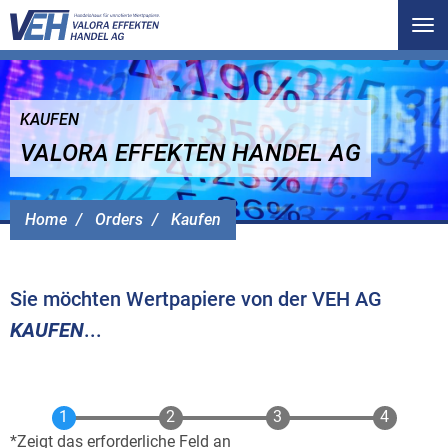
Tog
nav
KAUFEN
VALORA EFFEKTEN HANDEL AG
Home
Orders
Kaufen
Sie möchten Wertpapiere von der VEH AG
KAUFEN
...
Zeigt das erforderliche Feld an