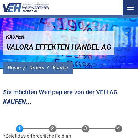
Tog
nav
KAUFEN
VALORA EFFEKTEN HANDEL AG
Home
Orders
Kaufen
Sie möchten Wertpapiere von der VEH AG
KAUFEN
...
Zeigt das erforderliche Feld an