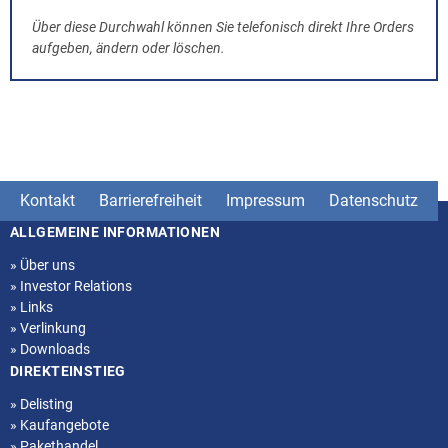
Über diese Durchwahl können Sie telefonisch direkt Ihre Orders
aufgeben, ändern oder löschen.
Kontakt
Barrierefreiheit
Impressum
Datenschutz
ALLGEMEINE INFORMATIONEN
Seitenstruktur
»
Über uns
»
Investor Relations
»
Links
»
Verlinkung
»
Downloads
DIREKTEINSTIEG
»
Delisting
»
Kaufangebote
»
Pakethandel