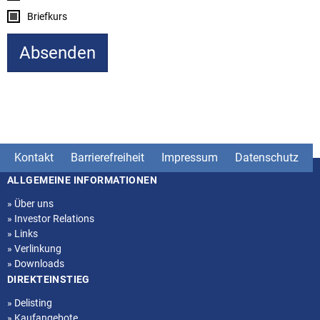
Briefkurs
Kontakt
Barrierefreiheit
Impressum
Datenschutz
ALLGEMEINE INFORMATIONEN
Seitenstruktur
»
Über uns
»
Investor Relations
»
Links
»
Verlinkung
»
Downloads
DIREKTEINSTIEG
»
Delisting
»
Kaufangebote